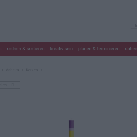
n
ordnen & sortieren
kreativ sein
planen & terminieren
dahe
>
daheim
>
Kerzen
>
hlen