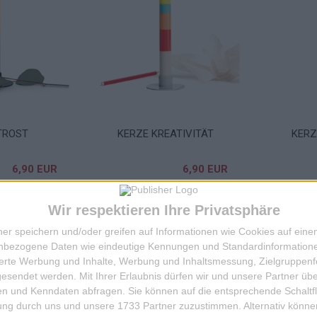
TROST
KERZE KREATIVITÄT
KERZ
6,90 EUR
6,90 EUR
IN DIE KISTE
IN DIE KISTE
Z
Wir respektieren Ihre Privatsphäre
ner speichern und/oder greifen auf Informationen wie Cookies auf ein
nbezogene Daten wie eindeutige Kennungen und Standardinformatione
sierte Werbung und Inhalte, Werbung und Inhaltsmessung, Zielgruppen
gesendet werden.
Mit Ihrer Erlaubnis dürfen wir und unsere Partner ü
n und Kenndaten abfragen. Sie können auf die entsprechende Schaltfl
tung durch uns und unsere 1733 Partner zuzustimmen. Alternativ können