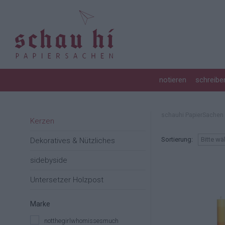
GRUSSKARTEN
FÜLLER
FOTOALBUM
STEMPEL
ROTERFADEN TASCHENBEGLEITER
360 GRAD SACHEN
NOTIZBLOCK
TINTE & TUSCHE
BOXEN & SCHACHTELN
KREATIVZUBEHÖR
notieren
schreibe
NOTIZHEFT
BÜROZUBEHÖR
NOTIZBUCH
schauhi PapierSachen
Kerzen
Sortierung:
Bitte wä
Dekoratives & Nützliches
sidebyside
Untersetzer Holzpost
Marke
notthegirlwhomissesmuch