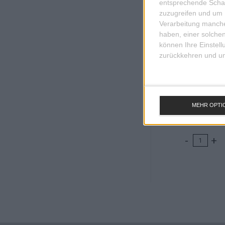
entsprechende Schalt
zuzugreifen und um 
Verarbeitung manche
haben, einer solchen
können Ihre Einstell
zurückkehren und unt
KERZE DA
MEHR OPTI