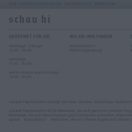
AGB
WIDERRUFSBELEHRUNG
DATENSCHUTZ
IMPRESSUM
GEÖFFNET FÜR SIE
WO SIE UNS FINDEN
dienstags - freitags
Wahlenstraße 1
10.30 - 18 Uhr
93047 Regensburg
samstags
10.30 - 16 Uhr
und im August auch montags
10.30 - 18 Uhr
schauhi Papiersachen verfolgt eine Idee. Die Idee, dass Dinge, Sachen im 
schauhi Papiersachen ist für Menschen, die sich gerne mit schönen Ding
Menschen, die sich etwas Eigenes ganz besonders wünschen. Menschen, di
später ... Bussi Mama" ... Menschen, die mit offenen Augen und offenen 