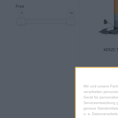
Preis
7
15
'
KERZE 
Wir und unsere Part
verarbeiten persone
Gerät für personali
Serviceentwicklung 
genaue Standortdate
o. a. Datenverarbei