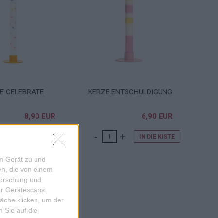
E CELEBRATE
KERZE ENTSCHULDIGUNG
8,90 EUR
6,90 EUR
UM ARTIKEL
IN DIE KISTE
em Gerät zu und
n, die von einem
forschung und
ber Gerätescans
äche klicken, um der
 Sie auf die