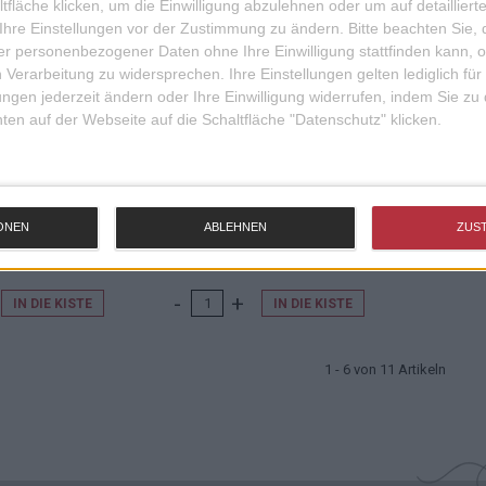
fläche klicken, um die Einwilligung abzulehnen oder um auf detailliert
Ihre Einstellungen vor der Zustimmung zu ändern.
Bitte beachten Sie, 
r personenbezogener Daten ohne Ihre Einwilligung stattfinden kann, 
 Verarbeitung zu widersprechen. Ihre Einstellungen gelten lediglich für
ungen jederzeit ändern oder Ihre Einwilligung widerrufen, indem Sie zu
en auf der Webseite auf die Schaltfläche "Datenschutz" klicken.
NKESCHÖN
KERZE ZUVERSICHT
ONEN
ABLEHNEN
ZUS
6,90 EUR
6,90 EUR
IN DIE KISTE
IN DIE KISTE
1 - 6 von 11 Artikeln