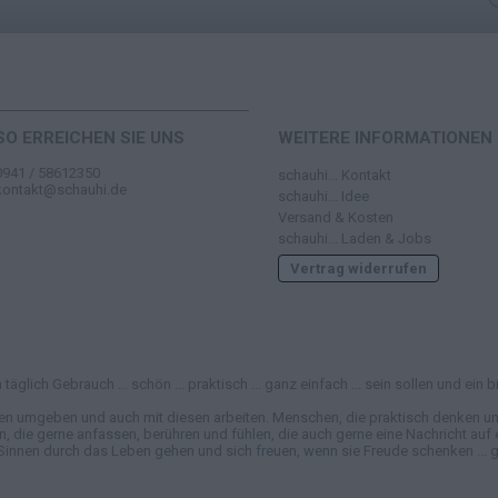
SO ERREICHEN SIE UNS
WEITERE INFORMATIONEN
0941 / 58612350
schauhi... Kontakt
kontakt@schauhi.de
schauhi... Idee
Versand & Kosten
schauhi... Laden & Jobs
Vertrag widerrufen
täglich Gebrauch ... schön ... praktisch ... ganz einfach ... sein sollen und e
en umgeben und auch mit diesen arbeiten. Menschen, die praktisch denken und
e gerne anfassen, berühren und fühlen, die auch gerne eine Nachricht auf ei
Sinnen durch das Leben gehen und sich freuen, wenn sie Freude schenken ... ga