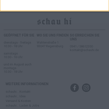
AGB
WIDERRUFSBELEHRUNG
DATENSCHUTZ
IMPRESSUM
GEÖFFNET FÜR SIE
WO SIE UNS FINDEN
SO ERREICHEN SIE
UNS
dienstags - freitags
Wahlenstraße 1
10.30 - 18 Uhr
93047 Regensburg
0941 / 58612350
kontakt@schauhi.de
samstags
10.30 - 16 Uhr
und im August auch
montags
10.30 - 18 Uhr
WEITERE INFORMATIONEN
schauhi... Kontakt
schauhi... Idee
Versand & Kosten
schauhi... Laden & Jobs