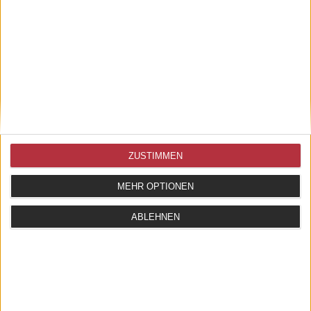
UNTERSETZER EICHE GEÖLT RUHESTAND
ZUSTIMMEN
9,50 EUR
MEHR OPTIONEN
ZUM ARTIKEL
ABLEHNEN