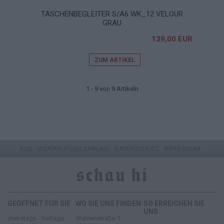
TASCHENBEGLEITER S/A6 WK_12 VELOUR
GRAU
139,00 EUR
ZUM ARTIKEL
1 - 9 von 9 Artikeln
AGB
WIDERRUFSBELEHRUNG
DATENSCHUTZ
IMPRESSUM
GEÖFFNET FÜR SIE
WO SIE UNS FINDEN
SO ERREICHEN SIE
UNS
dienstags - freitags
Wahlenstraße 1