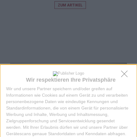
ZUM ARTIKEL
Wir respektieren Ihre Privatsphäre
Wir und unsere Partner speichern und/oder greifen auf
Informationen wie Cookies auf einem Gerät zu und verarbeiten
personenbezogene Daten wie eindeutige Kennungen und
Standardinformationen, die von einem Gerät für personalisierte
Werbung und Inhalte, Werbung und Inhaltsmessung,
Zielgruppenforschung und Serviceentwicklung gesendet
werden.
Mit Ihrer Erlaubnis dürfen wir und unsere Partner über
Gerätescans genaue Standortdaten und Kenndaten abfragen.