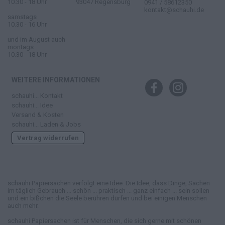
10.30 - 18 Uhr
93047 Regensburg
0941 / 58612350
kontakt@schauhi.de
samstags
10.30 - 16 Uhr
und im August auch
montags
10.30 - 18 Uhr
WEITERE INFORMATIONEN
schauhi... Kontakt
schauhi... Idee
Versand & Kosten
schauhi... Laden & Jobs
Vertrag widerrufen
schauhi Papiersachen verfolgt eine Idee. Die Idee, dass Dinge, Sachen
im täglich Gebrauch ... schön ... praktisch ... ganz einfach ... sein sollen
und ein bißchen die Seele berühren dürfen und bei einigen Menschen
auch mehr.
schauhi Papiersachen ist für Menschen, die sich gerne mit schönen