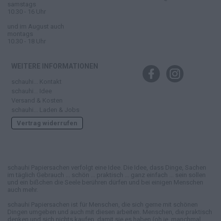
samstags
10.30 - 16 Uhr
und im August auch
montags
10.30 - 18 Uhr
WEITERE INFORMATIONEN
schauhi... Kontakt
schauhi... Idee
Versand & Kosten
schauhi... Laden & Jobs
Vertrag widerrufen
schauhi Papiersachen verfolgt eine Idee. Die Idee, dass Dinge, Sachen
im täglich Gebrauch ... schön ... praktisch ... ganz einfach ... sein sollen
und ein bißchen die Seele berühren dürfen und bei einigen Menschen
auch mehr.
schauhi Papiersachen ist für Menschen, die sich gerne mit schönen
Dingen umgeben und auch mit diesen arbeiten. Menschen, die praktisch
denken und sich nichts kaufen, damit sie es haben (oh je, manchmal