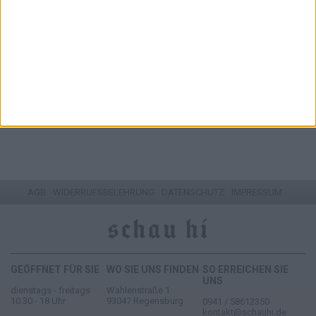
GÜRTEL LA BOUCLE AMSTERDAM
69,00 EUR
ZUM ARTIKEL
1 - 7 von 7 Artikeln
AGB
WIDERRUFSBELEHRUNG
DATENSCHUTZ
IMPRESSUM
GEÖFFNET FÜR SIE
WO SIE UNS FINDEN
SO ERREICHEN SIE
UNS
dienstags - freitags
Wahlenstraße 1
10.30 - 18 Uhr
93047 Regensburg
0941 / 58612350
kontakt@schauhi.de