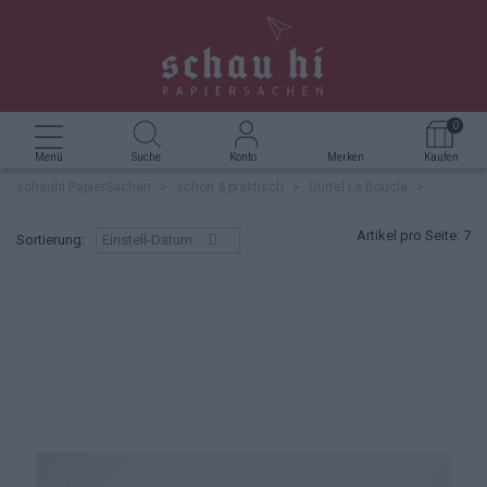
GRUSSKARTEN
FÜLLER
FOTOALBUM
STEMPEL
ROTERFADEN TASCHENBEGLEITER
KERZEN
0
NOTIZBLOCK
TINTE & TUSCHE
BOXEN & SCHACHTELN
KREATIVZUBEHÖR
DEKORATIVES & NÜTZLICHES
Menü
Suche
Konto
Merken
Kaufen
schauhi PapierSachen
>
schön & praktisch
>
Gürtel La Boucle
>
NOTIZHEFT
BÜROZUBEHÖR
SIDEBYSIDE
Artikel pro Seite:
7
Sortierung:
Einstell-Datum
NOTIZBUCH
UNTERSETZER HOLZPOST