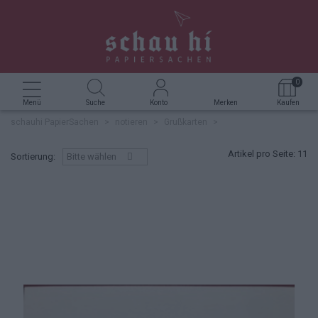
FÜLLER
FOTOALBUM
STEMPEL
ROTERFADEN TASCHENBEGLEITER
KERZEN
360 GRAD SACHEN
0
TINTE & TUSCHE
BOXEN & SCHACHTELN
KREATIVZUBEHÖR
DEKORATIVES & NÜTZLICHES
Menü
Suche
Konto
Merken
Kaufen
schauhi PapierSachen
>
notieren
>
Grußkarten
>
BÜROZUBEHÖR
SIDEBYSIDE
Artikel pro Seite:
11
Sortierung:
Bitte wählen
UNTERSETZER HOLZPOST