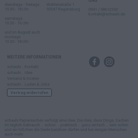
UNS
dienstags - freitags
Wahlenstraße 1
10.30 - 18 Uhr
93047 Regensburg
0941 / 58612350
kontakt@schauhi.de
samstags
10.30 - 16 Uhr
und im August auch
montags
10.30 - 18 Uhr
WEITERE INFORMATIONEN
schauhi... Kontakt
schauhi... Idee
Versand & Kosten
schauhi... Laden & Jobs
Vertrag widerrufen
schauhi Papiersachen verfolgt eine Idee. Die Idee, dass Dinge, Sachen
im täglich Gebrauch ... schön ... praktisch ... ganz einfach ... sein sollen
und ein bißchen die Seele berühren dürfen und bei einigen Menschen
auch mehr.