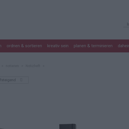
n
ordnen & sortieren
kreativ sein
planen & terminieren
dahe
>
notieren
>
Notizheft
>
ufsteigend