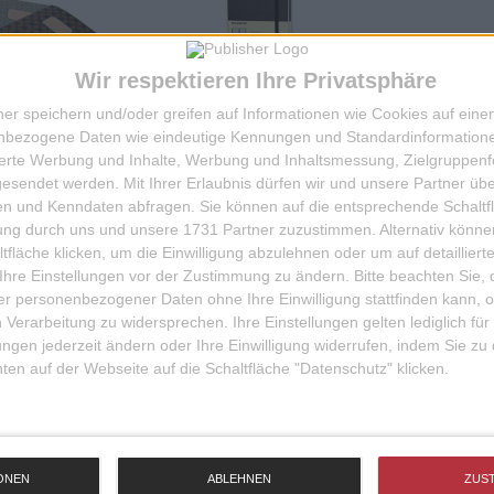
Wir respektieren Ihre Privatsphäre
ner speichern und/oder greifen auf Informationen wie Cookies auf ein
nbezogene Daten wie eindeutige Kennungen und Standardinformatione
sierte Werbung und Inhalte, Werbung und Inhaltsmessung, Zielgruppen
gesendet werden.
Mit Ihrer Erlaubnis dürfen wir und unsere Partner ü
n und Kenndaten abfragen. Sie können auf die entsprechende Schaltfl
IA 32 BLATT
NOTIZBUCH A5 LARGE
CLASSIC HC
tung durch uns und unsere 1731 Partner zuzustimmen. Alternativ können
fläche klicken, um die Einwilligung abzulehnen oder um auf detailliert
5,00 EUR
24,50 EUR
Ihre Einstellungen vor der Zustimmung zu ändern.
Bitte beachten Sie, 
r personenbezogener Daten ohne Ihre Einwilligung stattfinden kann, 
RTIKEL
ZUM ARTIKEL
 Verarbeitung zu widersprechen. Ihre Einstellungen gelten lediglich für
ungen jederzeit ändern oder Ihre Einwilligung widerrufen, indem Sie zu
en auf der Webseite auf die Schaltfläche "Datenschutz" klicken.
1 - 2 von 2 Artikeln
ONEN
ABLEHNEN
ZUS