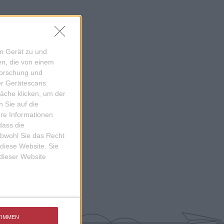
em Gerät zu und
n, die von einem
forschung und
ber Gerätescans
äche klicken, um der
 Sie auf die
ere Informationen
dass die
obwohl Sie das Recht
 diese Website. Sie
 dieser Website
TIMMEN