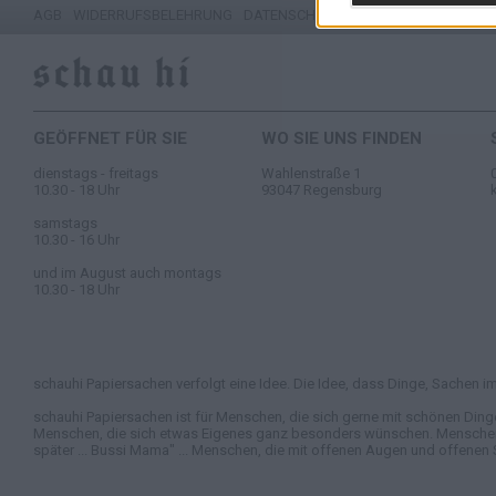
AGB
WIDERRUFSBELEHRUNG
DATENSCHUTZ
IMPRESSUM
GEÖFFNET FÜR SIE
WO SIE UNS FINDEN
dienstags - freitags
Wahlenstraße 1
10.30 - 18 Uhr
93047 Regensburg
samstags
10.30 - 16 Uhr
und im August auch montags
10.30 - 18 Uhr
schauhi Papiersachen verfolgt eine Idee. Die Idee, dass Dinge, Sachen im 
schauhi Papiersachen ist für Menschen, die sich gerne mit schönen Ding
Menschen, die sich etwas Eigenes ganz besonders wünschen. Menschen, di
später ... Bussi Mama" ... Menschen, die mit offenen Augen und offenen 