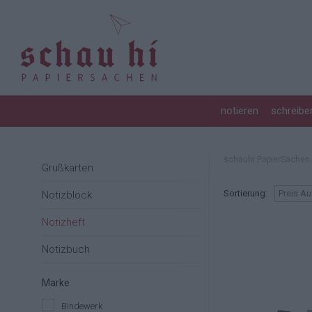
FÜLLER
FOTOALBUM
STEMPEL
ROTERFADEN TASCHENBEGLEITER
KERZEN
360 GRAD SACHEN
TINTE & TUSCHE
BOXEN & SCHACHTELN
KREATIVZUBEHÖR
DEKORATIVES & NÜTZLICHES
notieren
schreibe
BÜROZUBEHÖR
SIDEBYSIDE
UNTERSETZER HOLZPOST
schauhi PapierSachen
Grußkarten
Sortierung:
Preis A
Notizblock
Notizheft
Notizbuch
Marke
Bindewerk