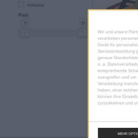
Moleskine
Preis
5
25
Wir und unsere Part
'
verarbeiten persone
Gerät für personali
Serviceentwicklung 
genaue Standortdate
HEFT A5 OLIV
o. a. Datenverarbei
entsprechende Schalt
zuzugreifen und um 
Verarbeitung manche
ZUM A
haben, einer solchen
können Ihre Einstell
zurückkehren und unt
MEHR OPTI