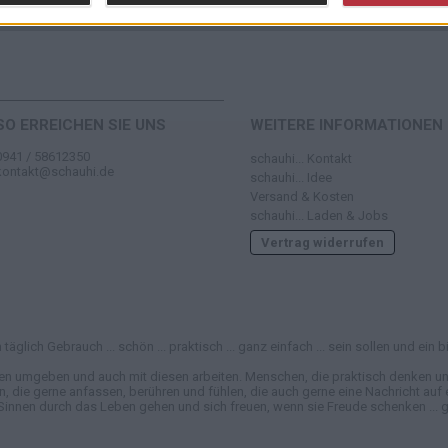
SO ERREICHEN SIE UNS
WEITERE INFORMATIONEN
0941 / 58612350
schauhi... Kontakt
kontakt@schauhi.de
schauhi... Idee
Versand & Kosten
schauhi... Laden & Jobs
Vertrag widerrufen
täglich Gebrauch ... schön ... praktisch ... ganz einfach ... sein sollen und e
en umgeben und auch mit diesen arbeiten. Menschen, die praktisch denken und
e gerne anfassen, berühren und fühlen, die auch gerne eine Nachricht auf ei
Sinnen durch das Leben gehen und sich freuen, wenn sie Freude schenken ... ga