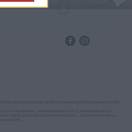
in bißchen die Seele berühren dürfen und bei einigen Menschen auch mehr.
 sich nichts kaufen, damit sie es haben (oh je, manchmal schon!).
nem Zettel auf der Türschwelle hinterlassen ... "komme heute etwas
nz einfach ...