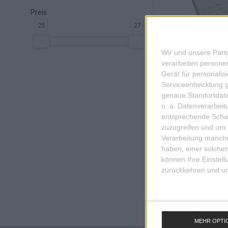
Preis
25
27
'
Wir und unsere Part
verarbeiten persone
Gerät für personali
Serviceentwicklung 
genaue Standortdate
NOTIZBLO
NAIL/WOL
o. a. Datenverarbei
entsprechende Schalt
zuzugreifen und um 
Verarbeitung manche
haben, einer solchen
können Ihre Einstell
zurückkehren und unt
MEHR OPTI