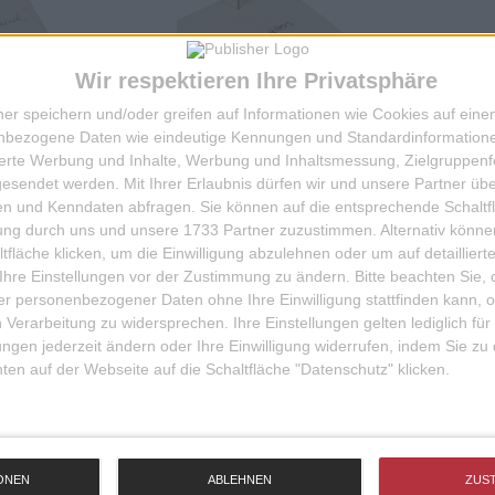
Wir respektieren Ihre Privatsphäre
ner speichern und/oder greifen auf Informationen wie Cookies auf ein
nbezogene Daten wie eindeutige Kennungen und Standardinformatione
sierte Werbung und Inhalte, Werbung und Inhaltsmessung, Zielgruppen
gesendet werden.
Mit Ihrer Erlaubnis dürfen wir und unsere Partner ü
n und Kenndaten abfragen. Sie können auf die entsprechende Schaltfl
CK CLOUD
NOTIZBLOCK LOVE
KENNAGEL
NAIL/HERZNAGEL
tung durch uns und unsere 1733 Partner zuzustimmen. Alternativ können
fläche klicken, um die Einwilligung abzulehnen oder um auf detailliert
26,50 EUR
24,50 EUR
Ihre Einstellungen vor der Zustimmung zu ändern.
Bitte beachten Sie, 
r personenbezogener Daten ohne Ihre Einwilligung stattfinden kann, 
IN DIE KISTE
ZUM ARTIKEL
 Verarbeitung zu widersprechen. Ihre Einstellungen gelten lediglich für
ungen jederzeit ändern oder Ihre Einwilligung widerrufen, indem Sie zu
en auf der Webseite auf die Schaltfläche "Datenschutz" klicken.
1 - 2 von 2 Artikeln
ONEN
ABLEHNEN
ZUS