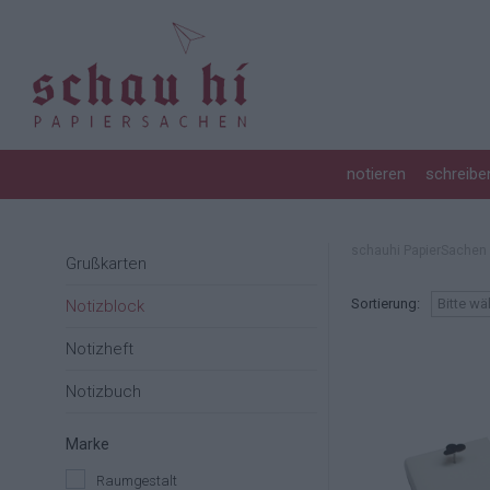
FÜLLER
FOTOALBUM
STEMPEL
ROTERFADEN TASCHENBEGLEITER
KERZEN
360 GRAD SACHEN
TINTE & TUSCHE
BOXEN & SCHACHTELN
KREATIVZUBEHÖR
DEKORATIVES & NÜTZLICHES
notieren
schreibe
BÜROZUBEHÖR
SIDEBYSIDE
UNTERSETZER HOLZPOST
schauhi PapierSachen
Grußkarten
Sortierung:
Bitte wä
Notizblock
Notizheft
Notizbuch
Marke
Raumgestalt