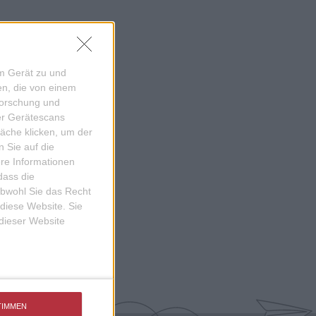
em Gerät zu und
n, die von einem
forschung und
ber Gerätescans
äche klicken, um der
 Sie auf die
ere Informationen
dass die
obwohl Sie das Recht
 diese Website. Sie
 dieser Website
TIMMEN