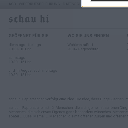
AGB
WIDERRUFSBELEHRUNG
DATENSCHUTZ
IMPRESSUM
GEÖFFNET FÜR SIE
WO SIE UNS FINDEN
dienstags - freitags
Wahlenstraße 1
10.30 - 18 Uhr
93047 Regensburg
samstags
10.30 - 16 Uhr
und im August auch montags
10.30 - 18 Uhr
schauhi Papiersachen verfolgt eine Idee. Die Idee, dass Dinge, Sachen im 
schauhi Papiersachen ist für Menschen, die sich gerne mit schönen Ding
Menschen, die sich etwas Eigenes ganz besonders wünschen. Menschen, di
später ... Bussi Mama" ... Menschen, die mit offenen Augen und offenen 