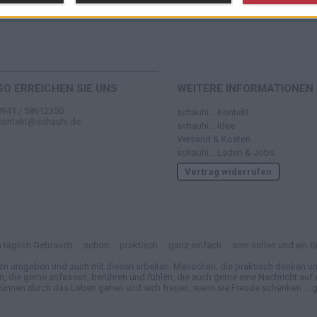
SO ERREICHEN SIE UNS
WEITERE INFORMATIONEN
0941 / 58612350
schauhi... Kontakt
kontakt@schauhi.de
schauhi... Idee
Versand & Kosten
schauhi... Laden & Jobs
Vertrag widerrufen
täglich Gebrauch ... schön ... praktisch ... ganz einfach ... sein sollen und e
en umgeben und auch mit diesen arbeiten. Menschen, die praktisch denken und
e gerne anfassen, berühren und fühlen, die auch gerne eine Nachricht auf ei
Sinnen durch das Leben gehen und sich freuen, wenn sie Freude schenken ... ga