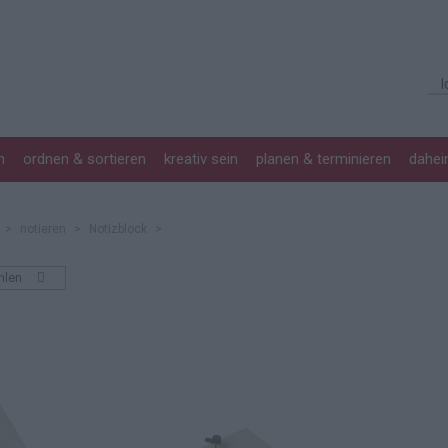
n
ordnen & sortieren
kreativ sein
planen & terminieren
dahe
>
notieren
>
Notizblock
>
hlen