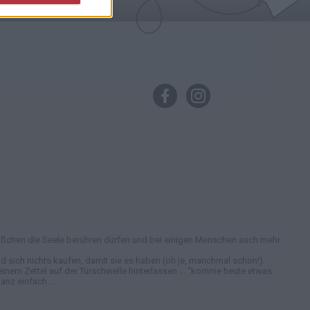
in bißchen die Seele berühren dürfen und bei einigen Menschen auch mehr.
 sich nichts kaufen, damit sie es haben (oh je, manchmal schon!).
nem Zettel auf der Türschwelle hinterlassen ... "komme heute etwas
nz einfach ...