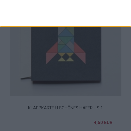
KLAPPKARTE U SCHÖNES HAFER - S 1
4,50 EUR