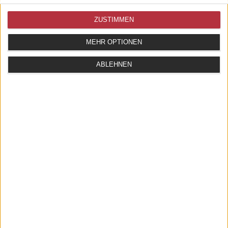
TASCHE SEGELTUCH BRISE KULTURBEUTEL
GRAU
ZUSTIMMEN
79,90 EUR
MEHR OPTIONEN
IN DIE KISTE
ABLEHNEN