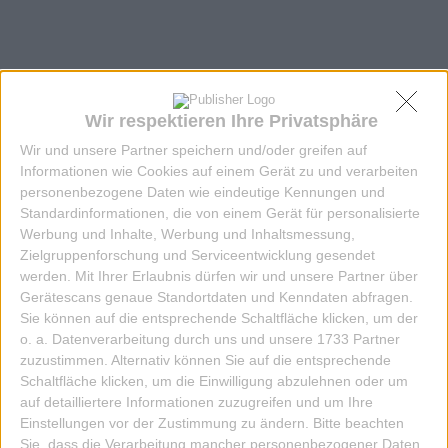
Wir respektieren Ihre Privatsphäre
Wir und unsere Partner speichern und/oder greifen auf
TASCHE SUUTJE WEISS BLAU ZAHL GRAU H
Informationen wie Cookies auf einem Gerät zu und verarbeiten
ELLGR
personenbezogene Daten wie eindeutige Kennungen und
159,90 EUR
Standardinformationen, die von einem Gerät für personalisierte
Werbung und Inhalte, Werbung und Inhaltsmessung,
Zielgruppenforschung und Serviceentwicklung gesendet
IN DIE KISTE
werden.
Mit Ihrer Erlaubnis dürfen wir und unsere Partner über
Gerätescans genaue Standortdaten und Kenndaten abfragen.
Sie können auf die entsprechende Schaltfläche klicken, um der
o. a. Datenverarbeitung durch uns und unsere 1733 Partner
zuzustimmen. Alternativ können Sie auf die entsprechende
Schaltfläche klicken, um die Einwilligung abzulehnen oder um
auf detailliertere Informationen zuzugreifen und um Ihre
Einstellungen vor der Zustimmung zu ändern.
Bitte beachten
Sie, dass die Verarbeitung mancher personenbezogener Daten