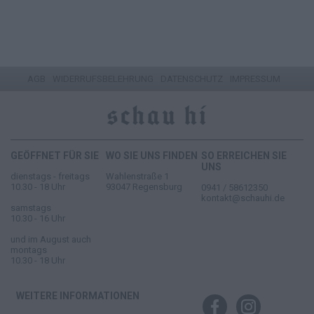
AGB
WIDERRUFSBELEHRUNG
DATENSCHUTZ
IMPRESSUM
GEÖFFNET FÜR SIE
WO SIE UNS FINDEN
SO ERREICHEN SIE
UNS
dienstags - freitags
Wahlenstraße 1
10.30 - 18 Uhr
93047 Regensburg
0941 / 58612350
kontakt@schauhi.de
samstags
10.30 - 16 Uhr
und im August auch
montags
10.30 - 18 Uhr
WEITERE INFORMATIONEN