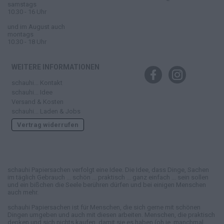
samstags
10.30 - 16 Uhr
und im August auch
montags
10.30 - 18 Uhr
WEITERE INFORMATIONEN
schauhi... Kontakt
schauhi... Idee
Versand & Kosten
schauhi... Laden & Jobs
Vertrag widerrufen
schauhi Papiersachen verfolgt eine Idee. Die Idee, dass Dinge, Sachen
im täglich Gebrauch ... schön ... praktisch ... ganz einfach ... sein sollen
und ein bißchen die Seele berühren dürfen und bei einigen Menschen
auch mehr.
schauhi Papiersachen ist für Menschen, die sich gerne mit schönen
Dingen umgeben und auch mit diesen arbeiten. Menschen, die praktisch
denken und sich nichts kaufen, damit sie es haben (oh je, manchmal