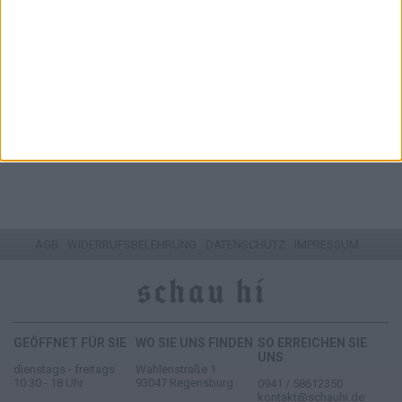
GÜRTEL LA BOUCLE POSITANO
69,00 EUR
ZUM ARTIKEL
1 - 7 von 7 Artikeln
AGB
WIDERRUFSBELEHRUNG
DATENSCHUTZ
IMPRESSUM
GEÖFFNET FÜR SIE
WO SIE UNS FINDEN
SO ERREICHEN SIE
UNS
dienstags - freitags
Wahlenstraße 1
10.30 - 18 Uhr
93047 Regensburg
0941 / 58612350
kontakt@schauhi.de