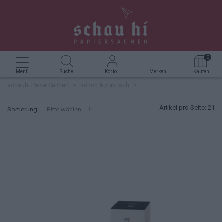
GRUSSKARTEN
FÜLLER
FOTOALBUM
STEMPEL
ROTERFADEN TASCHENBEGLEITER
KERZEN
360 GRAD SACHEN
0
NOTIZBLOCK
TINTE & TUSCHE
BOXEN & SCHACHTELN
KREATIVZUBEHÖR
DEKORATIVES & NÜTZLICHES
Menü
Suche
Konto
Merken
Kaufen
schauhi PapierSachen
>
schön & praktisch
>
NOTIZHEFT
BÜROZUBEHÖR
SIDEBYSIDE
Artikel pro Seite:
21
Sortierung:
Bitte wählen
NOTIZBUCH
UNTERSETZER HOLZPOST