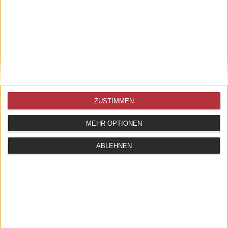
STEHSAMMLER SERIE ALMA
ZUSTIMMEN
17,50 EUR
MEHR OPTIONEN
ZUM ARTIKEL
ABLEHNEN
1 - 2 von 2 Artikeln
AGB
WIDERRUFSBELEHRUNG
DATENSCHUTZ
IMPRESSUM