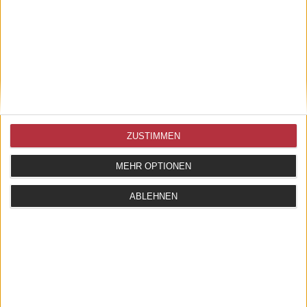
NOTIZBLOCK LOVE NAIL/HERZNAGEL
ZUSTIMMEN
24,50 EUR
MEHR OPTIONEN
ZUM ARTIKEL
ABLEHNEN
1 - 2 von 2 Artikeln
AGB
WIDERRUFSBELEHRUNG
DATENSCHUTZ
IMPRESSUM