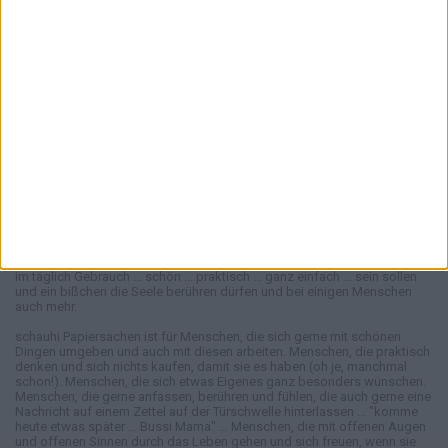
10.30 - 18 Uhr
WEITERE INFORMATIONEN
schauhi... Kontakt
schauhi... Idee
Versand & Kosten
schauhi... Laden & Jobs
Vertrag widerrufen
schauhi Papiersachen verfolgt eine Idee. Die Idee, dass Dinge, Sachen
im täglich Gebrauch ... schön ... praktisch ... ganz einfach ... sein sollen
und ein bißchen die Seele berühren dürfen und bei einigen Menschen
auch mehr.
schauhi Papiersachen ist für Menschen, die sich gerne mit schönen
Dingen umgeben und auch mit diesen arbeiten. Menschen, die praktisch
denken und sich nichts kaufen, damit sie es haben (oh je, manchmal
schon!). Menschen, die sich etwas Eigenes ganz besonders wünschen.
Menschen, die gerne anfassen, berühren und fühlen, die auch gerne eine
Nachricht auf einem Zettel auf der Türschwelle hinterlassen ... "komme
heute etwas später ... Bussi Mama" ... Menschen, die mit offenen Augen
und offenen Sinnen durch das Leben gehen und sich freuen, wenn sie