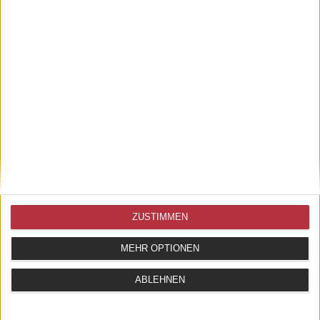
ZUM ARTIKEL
1 - 1 von 1 Artikeln
AGB
WIDERRUFSBELEHRUNG
DATENSCHUTZ
IMPRESSUM
GEÖFFNET FÜR SIE
WO SIE UNS FINDEN
SO ERREICHEN SIE
ZUSTIMMEN
UNS
dienstags - freitags
Wahlenstraße 1
MEHR OPTIONEN
10.30 - 18 Uhr
93047 Regensburg
0941 / 58612350
kontakt@schauhi.de
samstags
ABLEHNEN
10.30 - 16 Uhr
und im August auch
montags