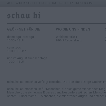
AGB
WIDERRUFSBELEHRUNG
DATENSCHUTZ
IMPRESSUM
GEÖFFNET FÜR SIE
WO SIE UNS FINDEN
dienstags - freitags
Wahlenstraße 1
10.30 - 18 Uhr
93047 Regensburg
samstags
10.30 - 16 Uhr
und im August auch montags
10.30 - 18 Uhr
schauhi Papiersachen verfolgt eine Idee. Die Idee, dass Dinge, Sachen im 
schauhi Papiersachen ist für Menschen, die sich gerne mit schönen Ding
Menschen, die sich etwas Eigenes ganz besonders wünschen. Menschen, di
später ... Bussi Mama" ... Menschen, die mit offenen Augen und offenen 