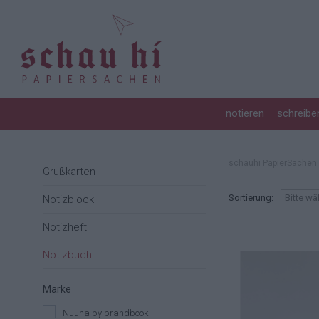
FÜLLER
FOTOALBUM
STEMPEL
ROTERFADEN TASCHENBEGLEITER
KERZEN
360 GRAD SACHEN
TINTE & TUSCHE
BOXEN & SCHACHTELN
KREATIVZUBEHÖR
DEKORATIVES & NÜTZLICHES
notieren
schreibe
BÜROZUBEHÖR
SIDEBYSIDE
UNTERSETZER HOLZPOST
schauhi PapierSachen
Grußkarten
Sortierung:
Bitte wä
Notizblock
Notizheft
Notizbuch
Marke
Nuuna by brandbook