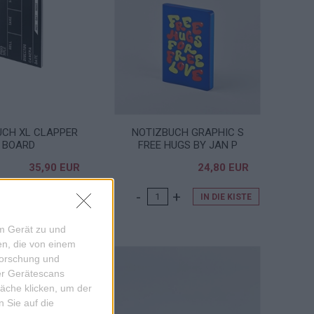
UCH XL CLAPPER
NOTIZBUCH GRAPHIC S
BOARD
FREE HUGS BY JAN P
35,90 EUR
24,80 EUR
IN DIE KISTE
IN DIE KISTE
em Gerät zu und
n, die von einem
forschung und
ber Gerätescans
äche klicken, um der
 Sie auf die