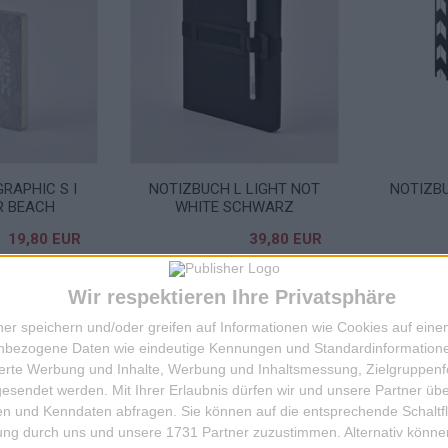
RAPHIC S I
NOTIZBUCH L LIGHT NOT
NOTIZB
R BEACH
WHITE SCHWARZ
19,80 EUR
39,80 EUR
IN DIE KISTE
ZUM ARTIKEL
Wir respektieren Ihre Privatsphäre
ner speichern und/oder greifen auf Informationen wie Cookies auf ein
nbezogene Daten wie eindeutige Kennungen und Standardinformatione
sierte Werbung und Inhalte, Werbung und Inhaltsmessung, Zielgruppen
gesendet werden.
Mit Ihrer Erlaubnis dürfen wir und unsere Partner ü
n und Kenndaten abfragen. Sie können auf die entsprechende Schaltfl
tung durch uns und unsere 1731 Partner zuzustimmen. Alternativ können