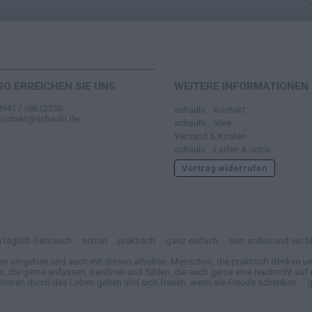
SO ERREICHEN SIE UNS
WEITERE INFORMATIONEN
0941 / 58612350
schauhi... Kontakt
kontakt@schauhi.de
schauhi... Idee
Versand & Kosten
schauhi... Laden & Jobs
Vertrag widerrufen
täglich Gebrauch ... schön ... praktisch ... ganz einfach ... sein sollen und e
en umgeben und auch mit diesen arbeiten. Menschen, die praktisch denken und
e gerne anfassen, berühren und fühlen, die auch gerne eine Nachricht auf ei
Sinnen durch das Leben gehen und sich freuen, wenn sie Freude schenken ... ga