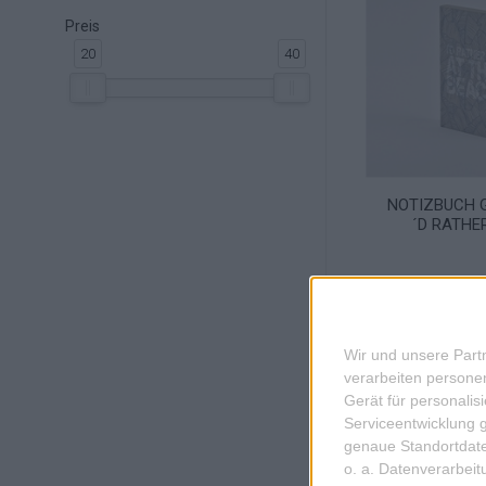
Preis
20
40
'
NOTIZBUCH G
´D RATHE
Wir und unsere Part
verarbeiten persone
Gerät für personali
Serviceentwicklung 
genaue Standortdate
o. a. Datenverarbei