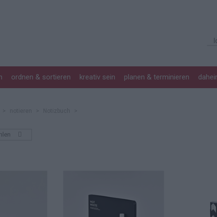
n
ordnen & sortieren
kreativ sein
planen & terminieren
dahe
>
notieren
>
Notizbuch
>
hlen