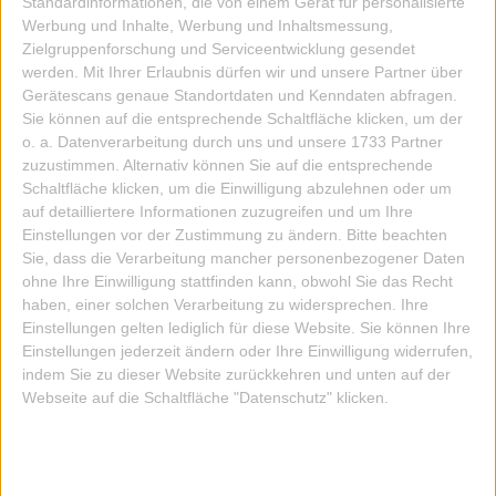
Standardinformationen, die von einem Gerät für personalisierte
Werbung und Inhalte, Werbung und Inhaltsmessung,
Zielgruppenforschung und Serviceentwicklung gesendet
werden.
Mit Ihrer Erlaubnis dürfen wir und unsere Partner über
Gerätescans genaue Standortdaten und Kenndaten abfragen.
Sie können auf die entsprechende Schaltfläche klicken, um der
o. a. Datenverarbeitung durch uns und unsere 1733 Partner
zuzustimmen. Alternativ können Sie auf die entsprechende
Schaltfläche klicken, um die Einwilligung abzulehnen oder um
auf detailliertere Informationen zuzugreifen und um Ihre
Einstellungen vor der Zustimmung zu ändern.
Bitte beachten
Sie, dass die Verarbeitung mancher personenbezogener Daten
ohne Ihre Einwilligung stattfinden kann, obwohl Sie das Recht
haben, einer solchen Verarbeitung zu widersprechen. Ihre
Einstellungen gelten lediglich für diese Website. Sie können Ihre
Armbanduhr W.Gropius Lederband 017-01
Einstellungen jederzeit ändern oder Ihre Einwilligung widerrufen,
indem Sie zu dieser Website zurückkehren und unten auf der
Art.Nr.: 70260
Webseite auf die Schaltfläche "Datenschutz" klicken.
Inkl. 19,0% MwSt
215,00 EUR
zzgl. Versandkosten