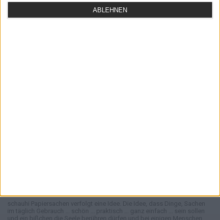
GEÖFFNET FÜR SIE
WO SIE UNS FINDEN
SO ERREICHEN SIE
ABLEHNEN
UNS
dienstags - freitags
Wahlenstraße 1
10.30 - 18 Uhr
93047 Regensburg
0941 / 58612350
kontakt@schauhi.de
samstags
10.30 - 16 Uhr
und im August auch
montags
10.30 - 18 Uhr
WEITERE INFORMATIONEN
schauhi... Kontakt
schauhi... Idee
Versand & Kosten
schauhi... Laden & Jobs
Vertrag widerrufen
schauhi Papiersachen verfolgt eine Idee. Die Idee, dass Dinge, Sachen
im täglich Gebrauch ... schön ... praktisch ... ganz einfach ... sein sollen
und ein bißchen die Seele berühren dürfen und bei einigen Menschen