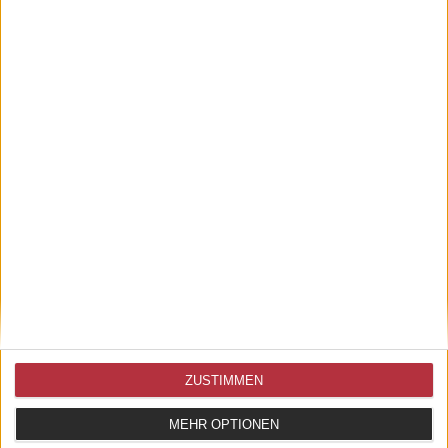
Innerhalb von 3-5 Werktagen nach Zahlungseingang lieferbar
Achtung, ggf. entspricht die Darstellung des Bildes nicht der Auswahl.
Sie haben Fragen zu diesem Produkt? - Hotline: +49 (0) 941 /
586 123 50
AGB
WIDERRUFSBELEHRUNG
DATENSCHUTZ
IMPRESSUM
ZUSTIMMEN
MEHR OPTIONEN