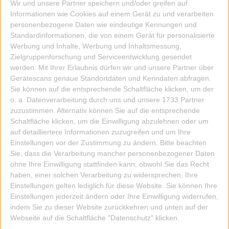
Wir und unsere Partner speichern und/oder greifen auf
Informationen wie Cookies auf einem Gerät zu und verarbeiten
personenbezogene Daten wie eindeutige Kennungen und
Standardinformationen, die von einem Gerät für personalisierte
Werbung und Inhalte, Werbung und Inhaltsmessung,
Zielgruppenforschung und Serviceentwicklung gesendet
werden.
Mit Ihrer Erlaubnis dürfen wir und unsere Partner über
Gerätescans genaue Standortdaten und Kenndaten abfragen.
Sie können auf die entsprechende Schaltfläche klicken, um der
o. a. Datenverarbeitung durch uns und unsere 1733 Partner
zuzustimmen. Alternativ können Sie auf die entsprechende
Schaltfläche klicken, um die Einwilligung abzulehnen oder um
auf detailliertere Informationen zuzugreifen und um Ihre
Einstellungen vor der Zustimmung zu ändern.
Bitte beachten
Sie, dass die Verarbeitung mancher personenbezogener Daten
Gürtel La Boucle London
ohne Ihre Einwilligung stattfinden kann, obwohl Sie das Recht
haben, einer solchen Verarbeitung zu widersprechen. Ihre
Art.Nr.: 70683
Einstellungen gelten lediglich für diese Website. Sie können Ihre
Einstellungen jederzeit ändern oder Ihre Einwilligung widerrufen,
Inkl. 19,0% MwSt
69,00 EUR
zzgl. Versandkosten
indem Sie zu dieser Website zurückkehren und unten auf der
Webseite auf die Schaltfläche "Datenschutz" klicken.