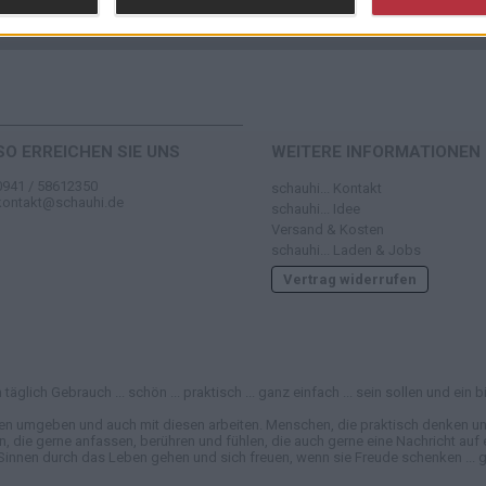
SO ERREICHEN SIE UNS
WEITERE INFORMATIONEN
0941 / 58612350
schauhi... Kontakt
kontakt@schauhi.de
schauhi... Idee
Versand & Kosten
schauhi... Laden & Jobs
Vertrag widerrufen
täglich Gebrauch ... schön ... praktisch ... ganz einfach ... sein sollen und e
en umgeben und auch mit diesen arbeiten. Menschen, die praktisch denken und
e gerne anfassen, berühren und fühlen, die auch gerne eine Nachricht auf ei
Sinnen durch das Leben gehen und sich freuen, wenn sie Freude schenken ... ga