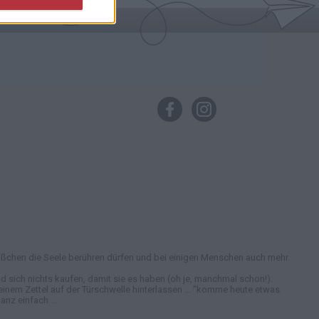
in bißchen die Seele berühren dürfen und bei einigen Menschen auch mehr.
 sich nichts kaufen, damit sie es haben (oh je, manchmal schon!).
nem Zettel auf der Türschwelle hinterlassen ... "komme heute etwas
nz einfach ...