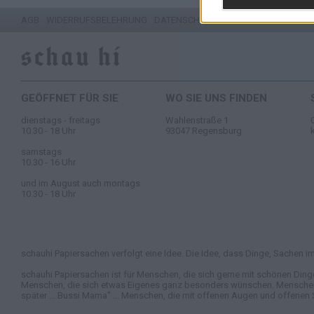
AGB
WIDERRUFSBELEHRUNG
DATENSCHUTZ
IMPRESSUM
GEÖFFNET FÜR SIE
WO SIE UNS FINDEN
dienstags - freitags
Wahlenstraße 1
10.30 - 18 Uhr
93047 Regensburg
samstags
10.30 - 16 Uhr
und im August auch montags
10.30 - 18 Uhr
schauhi Papiersachen verfolgt eine Idee. Die Idee, dass Dinge, Sachen im 
schauhi Papiersachen ist für Menschen, die sich gerne mit schönen Ding
Menschen, die sich etwas Eigenes ganz besonders wünschen. Menschen, di
später ... Bussi Mama" ... Menschen, die mit offenen Augen und offenen 