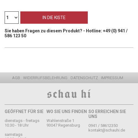
Sie haben Fragen zu diesem Produkt? - Hotline: +49 (0) 941 /
586 123 50
AGB
WIDERRUFSBELEHRUNG
DATENSCHUTZ
IMPRESSUM
GEÖFFNET FÜR SIE
WO SIE UNS FINDEN
SO ERREICHEN SIE
UNS
dienstags - freitags
Wahlenstraße 1
10.30 - 18 Uhr
93047 Regensburg
0941 / 58612350
kontakt@schauhi.de
samstags