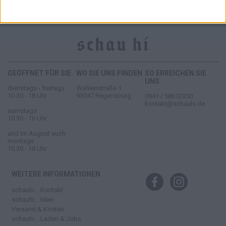
AGB
WIDERRUFSBELEHRUNG
DATENSCHUTZ
IMPRESSUM
GEÖFFNET FÜR SIE
WO SIE UNS FINDEN
SO ERREICHEN SIE
UNS
dienstags - freitags
Wahlenstraße 1
10.30 - 18 Uhr
93047 Regensburg
0941 / 58612350
kontakt@schauhi.de
samstags
10.30 - 16 Uhr
und im August auch
montags
10.30 - 18 Uhr
WEITERE INFORMATIONEN
schauhi... Kontakt
schauhi... Idee
Versand & Kosten
schauhi... Laden & Jobs