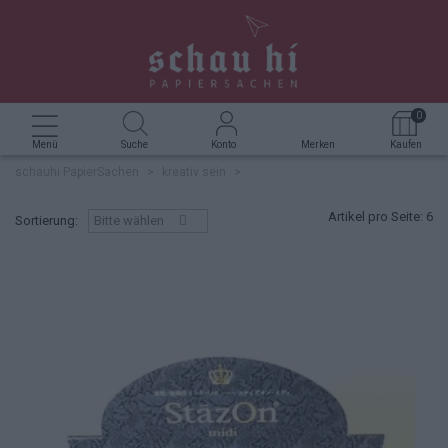
GRUSSKARTEN
FÜLLER
FOTOALBUM
STEMPEL
ROTERFADEN TASCHENBEGLEITER
KERZEN
360 GRAD SACHEN
0
NOTIZBLOCK
TINTE & TUSCHE
BOXEN & SCHACHTELN
KREATIVZUBEHÖR
DEKORATIVES & NÜTZLICHES
Menü
Suche
Konto
Merken
Kaufen
schauhi PapierSachen
>
kreativ sein
>
NOTIZHEFT
BÜROZUBEHÖR
SIDEBYSIDE
Artikel pro Seite:
6
Sortierung:
Bitte wählen
NOTIZBUCH
UNTERSETZER HOLZPOST