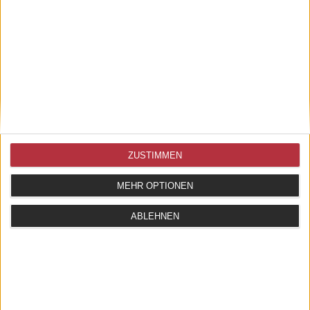
STEMPELKISSEN VERSAFINE CLAIR INVENTUR
ZUSTIMMEN
7,65 EUR
MEHR OPTIONEN
ZUM ARTIKEL
ABLEHNEN