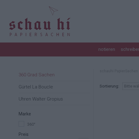
GRUSSKARTEN
FÜLLER
FOTOALBUM
STEMPEL
ROTERFADEN TASCHENBEGLEITER
KERZEN
NOTIZBLOCK
TINTE & TUSCHE
BOXEN & SCHACHTELN
KREATIVZUBEHÖR
DEKORATIVES & NÜTZLICHES
notieren
schreibe
NOTIZHEFT
BÜROZUBEHÖR
SIDEBYSIDE
NOTIZBUCH
UNTERSETZER HOLZPOST
schauhi PapierSachen
360 Grad Sachen
Sortierung:
Bitte wä
Gürtel La Boucle
Uhren Walter Gropius
Marke
360°
Preis