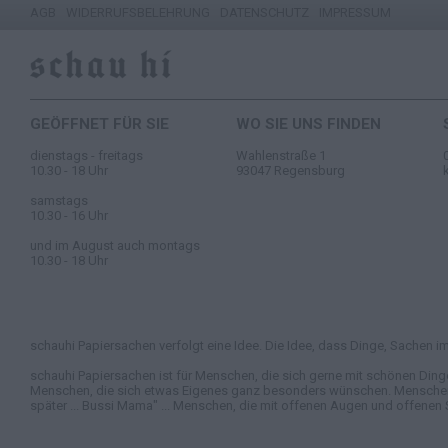
AGB
WIDERRUFSBELEHRUNG
DATENSCHUTZ
IMPRESSUM
GEÖFFNET FÜR SIE
WO SIE UNS FINDEN
dienstags - freitags
Wahlenstraße 1
10.30 - 18 Uhr
93047 Regensburg
samstags
10.30 - 16 Uhr
und im August auch montags
10.30 - 18 Uhr
schauhi Papiersachen verfolgt eine Idee. Die Idee, dass Dinge, Sachen im 
schauhi Papiersachen ist für Menschen, die sich gerne mit schönen Ding
Menschen, die sich etwas Eigenes ganz besonders wünschen. Menschen, di
später ... Bussi Mama" ... Menschen, die mit offenen Augen und offenen 