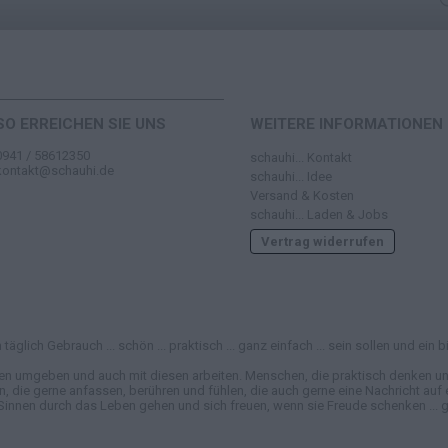
SO ERREICHEN SIE UNS
WEITERE INFORMATIONEN
0941 / 58612350
schauhi... Kontakt
kontakt@schauhi.de
schauhi... Idee
Versand & Kosten
schauhi... Laden & Jobs
Vertrag widerrufen
täglich Gebrauch ... schön ... praktisch ... ganz einfach ... sein sollen und e
en umgeben und auch mit diesen arbeiten. Menschen, die praktisch denken und
e gerne anfassen, berühren und fühlen, die auch gerne eine Nachricht auf ei
Sinnen durch das Leben gehen und sich freuen, wenn sie Freude schenken ... ga