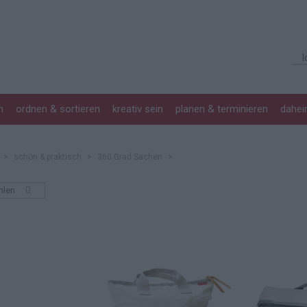
n
ordnen & sortieren
kreativ sein
planen & terminieren
dahe
>
schön & praktisch
>
360 Grad Sachen
>
hlen