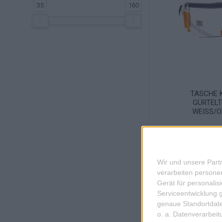
35
160
'
TASCHE 
GÜRTEL
WEISS/O
Wir und unsere Part
verarbeiten persone
Gerät für personali
Serviceentwicklung 
genaue Standortdate
o. a. Datenverarbei