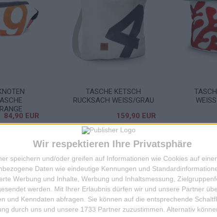
KNOTEN
TASCHE KETSCH
TASCH
TASCHE
RUCKSACH WEISS/GRAU
WEISS
RANGE
84,90 EUR
159,90 EUR
IN DIE KISTE
IN DIE KISTE
Wir respektieren Ihre Privatsphäre
ner speichern und/oder greifen auf Informationen wie Cookies auf ein
nbezogene Daten wie eindeutige Kennungen und Standardinformatione
sierte Werbung und Inhalte, Werbung und Inhaltsmessung, Zielgruppen
gesendet werden.
Mit Ihrer Erlaubnis dürfen wir und unsere Partner ü
n und Kenndaten abfragen. Sie können auf die entsprechende Schaltfl
tung durch uns und unsere 1733 Partner zuzustimmen. Alternativ können