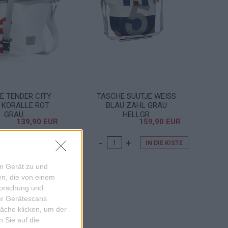
E TENDER CITY
TASCHE SUUTJE WEISS B
 KORALLE ROT G
LAU ZAHL GRAU H
RAU
ELLGR
139,90 EUR
159,90 EUR
IN DIE KISTE
IN DIE KISTE
em Gerät zu und
n, die von einem
forschung und
ber Gerätescans
äche klicken, um der
 Sie auf die