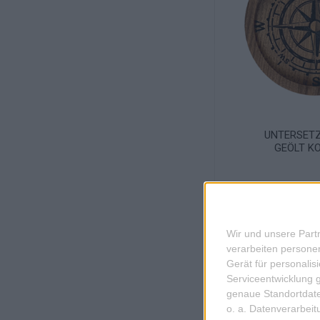
UNTERSETZ
GEÖLT K
Wir und unsere Part
verarbeiten persone
Gerät für personali
Serviceentwicklung 
genaue Standortdate
o. a. Datenverarbei