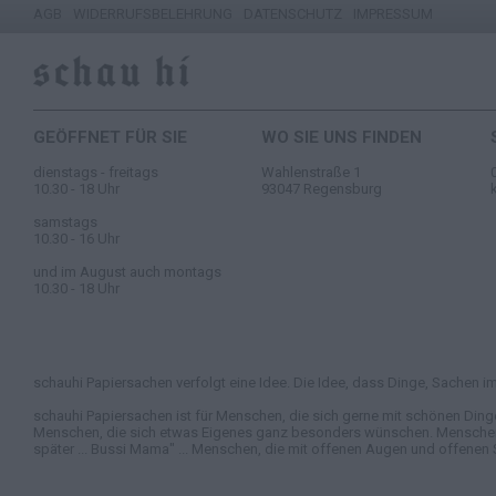
AGB
WIDERRUFSBELEHRUNG
DATENSCHUTZ
IMPRESSUM
GEÖFFNET FÜR SIE
WO SIE UNS FINDEN
dienstags - freitags
Wahlenstraße 1
10.30 - 18 Uhr
93047 Regensburg
samstags
10.30 - 16 Uhr
und im August auch montags
10.30 - 18 Uhr
schauhi Papiersachen verfolgt eine Idee. Die Idee, dass Dinge, Sachen im 
schauhi Papiersachen ist für Menschen, die sich gerne mit schönen Ding
Menschen, die sich etwas Eigenes ganz besonders wünschen. Menschen, di
später ... Bussi Mama" ... Menschen, die mit offenen Augen und offenen 