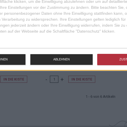
fläche klicken, um die Einwilligung abzulehnen oder um auf detailliert
Ihre Einstellungen vor der Zustimmung zu ändern.
Bitte beachten Sie, 
r personenbezogener Daten ohne Ihre Einwilligung stattfinden kann, 
 Verarbeitung zu widersprechen. Ihre Einstellungen gelten lediglich für
ungen jederzeit ändern oder Ihre Einwilligung widerrufen, indem Sie zu
en auf der Webseite auf die Schaltfläche "Datenschutz" klicken.
ER EICHE
UNTERSETZER EICHE
ZIEHERIN
GEÖLT BESTER ERZIEHER
ONEN
ABLEHNEN
ZUS
9,50 EUR
9,50 EUR
IN DIE KISTE
IN DIE KISTE
1 - 6 von 6 Artikeln